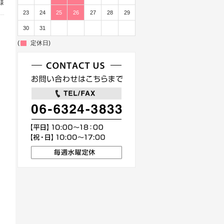
様
23
24
25
26
27
28
29
30
31
(
定休日)