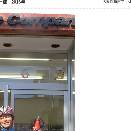
ナー様 2016年
大阪府柏原市 K