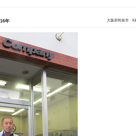
16年
大阪府和泉市 K