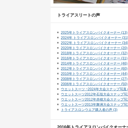
トライアスリートの声
2025年トライアスロンバイクオーナー (13)
2024年 トライアスロンバイクオーナー (31
2022年 トライアスロンバイクオーナー (34
2020年トライアスロンバイクオーナー (20)
2018年トライアスロンバイクオーナー (32)
2016年トライアスロンバイクオーナー (31)
2014年トライアスロンバイクオーナー (46)
2012年トライアスロンバイクオーナー (60)
2010年トライアスロンバイクオーナー (44)
2008年トライアスロンバイクオーナー (27)
2006年トライアスロンバイクオーナー (50)
ウエットスーツ ~2024年大会スナップ写真 (
ウエットスーツ2012年石垣大会スナップ写真 
ウエットスーツ2012年赤穂大会スナップ写真 
ウエットスーツ2013年舞洲大会スナップ写真 
トライアスロンウエア購入者の声 (3)
2016年トライアスロンバイクオーナ