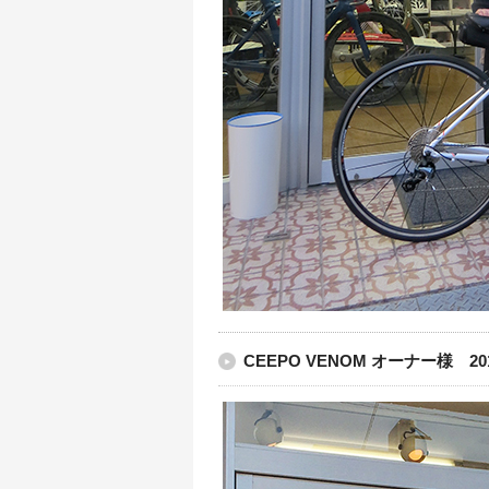
CEEPO VENOM オーナー様 20