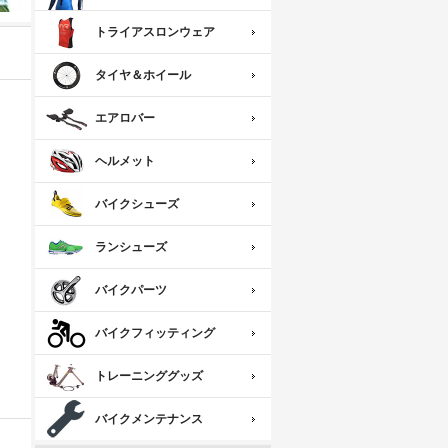
トライアスロンウェア
タイヤ＆ホイール
エアロバー
ヘルメット
バイクシューズ
ランシューズ
バイクパーツ
バイクフィッティング
トレーニンググッズ
バイクメンテナンス