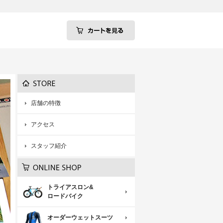
店舗の特徴
アクセス
スタッフ紹介
トライアスロン&
ロードバイク
オーダーウェットスーツ