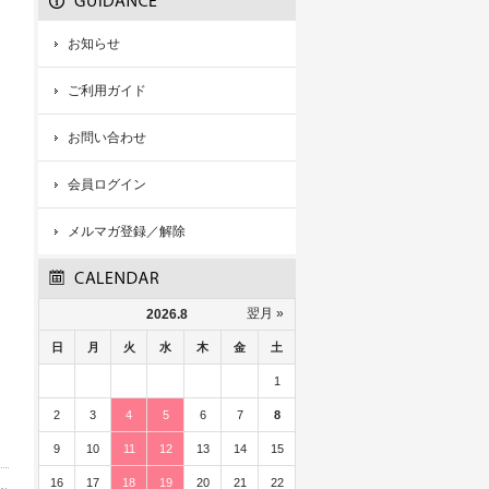
お知らせ
ご利用ガイド
お問い合わせ
会員ログイン
メルマガ登録／解除
翌月 »
2026.8
日
月
火
水
木
金
土
1
2
3
4
5
6
7
8
9
10
11
12
13
14
15
16
17
18
19
20
21
22