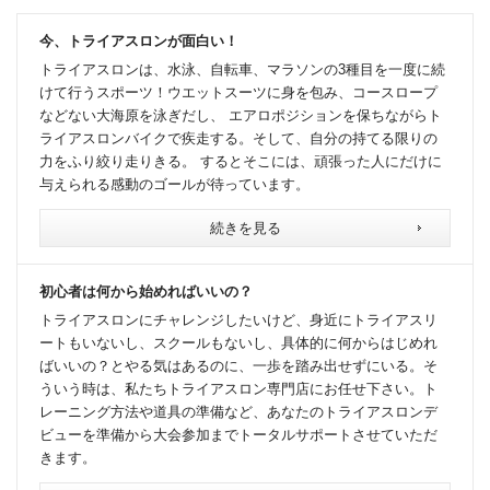
今、トライアスロンが面白い！
トライアスロンは、水泳、自転車、マラソンの3種目を一度に続
けて行うスポーツ！ウエットスーツに身を包み、コースロープ
などない大海原を泳ぎだし、 エアロポジションを保ちながらト
ライアスロンバイクで疾走する。そして、自分の持てる限りの
力をふり絞り走りきる。 するとそこには、頑張った人にだけに
与えられる感動のゴールが待っています。
続きを見る
初心者は何から始めればいいの？
トライアスロンにチャレンジしたいけど、身近にトライアスリ
ートもいないし、スクールもないし、具体的に何からはじめれ
ばいいの？とやる気はあるのに、一歩を踏み出せずにいる。そ
ういう時は、私たちトライアスロン専門店にお任せ下さい。ト
レーニング方法や道具の準備など、あなたのトライアスロンデ
ビューを準備から大会参加までトータルサポートさせていただ
きます。