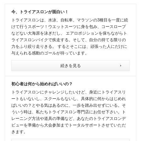
今、トライアスロンが面白い！
トライアスロンは、水泳、自転車、マラソンの3種目を一度に続
けて行うスポーツ！ウエットスーツに身を包み、コースロープ
などない大海原を泳ぎだし、 エアロポジションを保ちながらト
ライアスロンバイクで疾走する。そして、自分の持てる限りの
力をふり絞り走りきる。 するとそこには、頑張った人にだけに
与えられる感動のゴールが待っています。
続きを見る
初心者は何から始めればいいの？
トライアスロンにチャレンジしたいけど、身近にトライアスリ
ートもいないし、スクールもないし、具体的に何からはじめれ
ばいいの？とやる気はあるのに、一歩を踏み出せずにいる。そ
ういう時は、私たちトライアスロン専門店にお任せ下さい。ト
レーニング方法や道具の準備など、あなたのトライアスロンデ
ビューを準備から大会参加までトータルサポートさせていただ
きます。