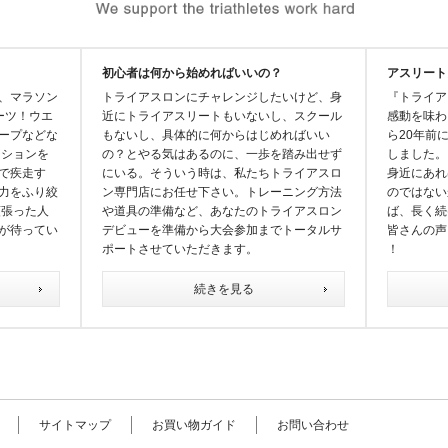
初心者は何から始めればいいの？
アスリート
、マラソン
トライアスロンにチャレンジしたいけど、身
『トライア
ーツ！ウエ
近にトライアスリートもいないし、スクール
感動を味わ
ープなどな
もないし、具体的に何からはじめればいい
ら20年前
ジションを
の？とやる気はあるのに、一歩を踏み出せず
しました。
で疾走す
にいる。そういう時は、私たちトライアスロ
身近にあれ
力をふり絞
ン専門店にお任せ下さい。トレーニング方法
のではない
頑張った人
や道具の準備など、あなたのトライアスロン
ば、長く続
が待ってい
デビューを準備から大会参加までトータルサ
皆さんの声
ポートさせていただきます。
！
続きを見る
サイトマップ
お買い物ガイド
お問い合わせ