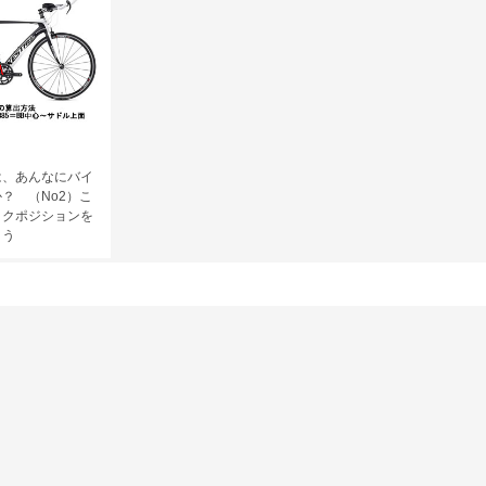
は、あんなにバイ
？ （No2）こ
イクポジションを
よう