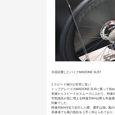
今回試乗したバイクMADONE SLR7
1.スピード伸びが非常に良い
トップグレードのMADONE SLRに乗って
初速からスピードがスムーズに上がり、時速3
空気抵抗が急に増える時速35km以降も失速
印象でした。
時速45km付近で走行した際、通常は強い風
高速域でも風の抵抗を上手く抑えられており