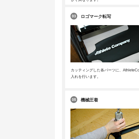
ロゴマーク転写
カッティングした各パーツに、AthleteCo
入れを行います。
機械圧着