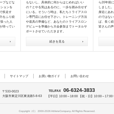
ープなどな
もないし、具体的に何からはじめればいい
ら20年前
ジションを
の？とやる気はあるのに、一歩を踏み出せず
しました。
で疾走す
にいる。そういう時は、私たちトライアスロ
身近にあれ
力をふり絞
ン専門店にお任せ下さい。トレーニング方法
のではない
頑張った人
や道具の準備など、あなたのトライアスロン
ば、長く続
が待ってい
デビューを準備から大会参加までトータルサ
皆さんの声
ポートさせていただきます。
！
続きを見る
サイトマップ
お買い物ガイド
お問い合わせ
06-6324-3833
TEL/FAX
〒533-0023
大阪市東淀川区東淡路5-8-63
【平日】10:00～18:00 【祝・日】10:00～17:00
Copyright（C） 2000-
2026 AthleteCompany. All Rights Reserved.