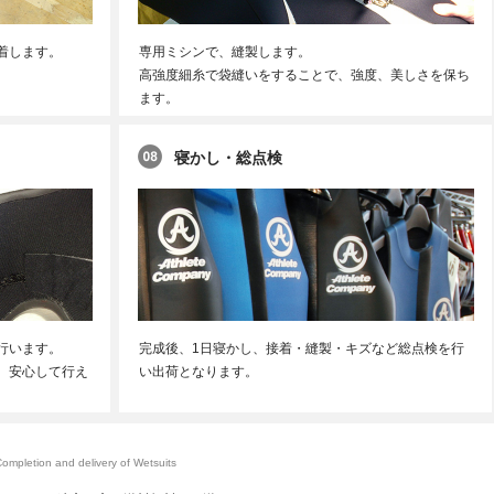
着します。
専用ミシンで、縫製します。
高強度細糸で袋縫いをすることで、強度、美しさを保ち
ます。
寝かし・総点検
行います。
完成後、1日寝かし、接着・縫製・キズなど総点検を行
、安心して行え
い出荷となります。
ompletion and delivery of Wetsuits