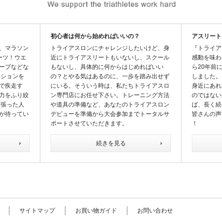
初心者は何から始めればいいの？
アスリート
、マラソン
トライアスロンにチャレンジしたいけど、身
『トライア
ーツ！ウエ
近にトライアスリートもいないし、スクール
感動を味わ
ープなどな
もないし、具体的に何からはじめればいい
ら20年前
ジションを
の？とやる気はあるのに、一歩を踏み出せず
しました。
で疾走す
にいる。そういう時は、私たちトライアスロ
身近にあれ
力をふり絞
ン専門店にお任せ下さい。トレーニング方法
のではない
頑張った人
や道具の準備など、あなたのトライアスロン
ば、長く続
が待ってい
デビューを準備から大会参加までトータルサ
皆さんの声
ポートさせていただきます。
！
続きを見る
サイトマップ
お買い物ガイド
お問い合わせ