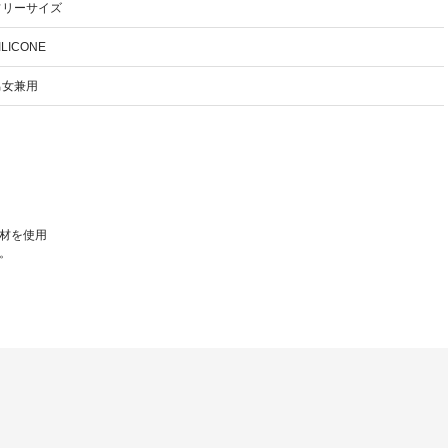
フリーサイズ
ILICONE
男女兼用
材を使用
。