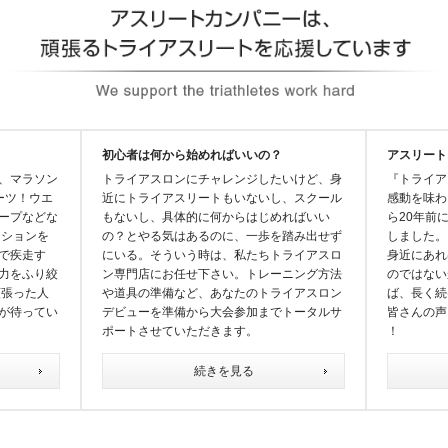
初心者は何から始めればいいの？
アスリート
、マラソン
トライアスロンにチャレンジしたいけど、身
『トライア
ーツ！ウエ
近にトライアスリートもいないし、スクール
感動を味わ
ープなどな
もないし、具体的に何からはじめればいい
ら20年前
ジションを
の？とやる気はあるのに、一歩を踏み出せず
しました。
で疾走す
にいる。そういう時は、私たちトライアスロ
身近にあれ
力をふり絞
ン専門店にお任せ下さい。トレーニング方法
のではない
頑張った人
や道具の準備など、あなたのトライアスロン
ば、長く続
が待ってい
デビューを準備から大会参加までトータルサ
皆さんの声
ポートさせていただきます。
！
続きを見る