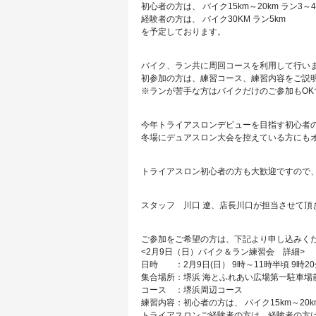
初心者の方は、 バイク15km～20km ラン3～4
経験者の方は、 バイク30KM ラン5km
を予定しております。
バイク、ラン共に周回コースを利用して行い
初参加の方は、練習コース、練習内容をご説
※ランが苦手な方はバイクだけのご参加もOK
今年トライアスロンデビューを目指す初心者
冬場にデュアスロン大会を控えている方にも
トライアスロン初心者の方も大歓迎ですので
スタッフ 川口 遼、店長川口が担当させて頂
ご参加をご希望の方は、下記より申し込みく
<2月9日（日）バイク＆ラン練習会 詳細>
日時 ：2月9日(日） 9時～11時半頃 9時2
集合場所：堺浜 海とふれあい広場第一駐車場
コース ：堺浜周辺コース
練習内容：初心者の方は、 バイク15km～20km
トライアスロンご経験者の方は、経験者の方は、 