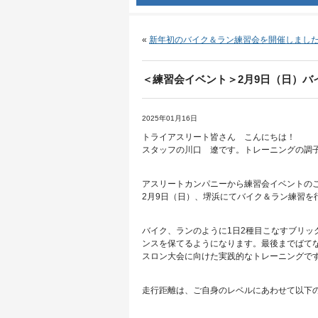
«
新年初のバイク＆ラン練習会を開催しまし
＜練習会イベント＞2月9日（日）バ
2025年01月16日
トライアスリート皆さん こんにちは！
スタッフの川口 遼です。トレーニングの調
アスリートカンパニーから練習会イベントの
2月9日（日）、堺浜にてバイク＆ラン練習を
バイク、ランのように1日2種目こなすブリ
ンスを保てるようになります。最後までばて
スロン大会に向けた実践的なトレーニングで
走行距離は、ご自身のレベルにあわせて以下