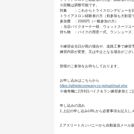
※距離は調整可能です。
対象 ：これからトライスロンデビューを
トライアスロン経験者の方（初参加も大歓迎
参加費 ：2000円（一般参加の方）
：当店バイクオーナー様、ウェットスーツユ
持ち物 ：バイクの用意一式、ランシューズ
※練習会当日が雨の場合や、道路工事で練習
練習内容が変更、又は中止となる場合がござ
皆様のご参加をお待ちしております。
お申し込みはこちらから
https://athletecompany.co.jp/mail/mail.php
※備考欄に2月9日バイク＆ラン練習参加とご
申し込みの流れ
1.上記の申し込みURLから必要事項を記入し
2.アスリートカンパニーから自動返信メール