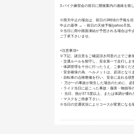
3.バイク練習会の前日に開催案内の連絡を致
※雨天中止の場合は、前日の3時頃の予報を
中止の基準 → ・前日の天候予報(yahoo天
※当日に雨や路面凍結が予想される場合は中
ご了承下さいませ。
<注意事項>
※下記、諸注意をご確認頂き同意の上でご参
・交通ルールを順守し、安全第一で走行しま
・体調管理を十分に行ったうえ、ご参加くだ
・安全確保の為、ヘルメットは、必須となり
・自転車の点検整備を行い、安全に走れる状
・ 万が一の事故が発生した場合のために、必
・ライド当日に起こった事故・傷害・物損等
・ 当日、熱が37.5度以上、または体調が優
・マスクをご持参下さい。
※当日の交通状況によりコースが変更になる