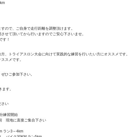
km
ますので、ご自身で走行距離を調整頂けます。
明させて頂いてから行いますのでご安心下さいませ。
です！
の方、トライアスロン大会に向けて実践的な練習を行いたい方にオススメです。
オススメです。
、ぜひご参加下さい。
きます。
ださい
0分練習開始
前 現地に直接ご集合下さい
 ラン3～4km
バイク30KM ラン5km