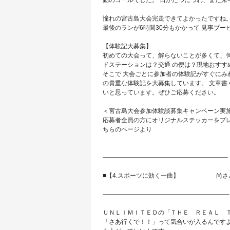
動のゴールでした。 日がたつにつれ、また来
憧れの宮古島大会完走できてよかったですね。
最後のランが6時間30分もかかって 見事ブー
【体験記大募集】
初めての大会って、解らないことが多くて、何
ドステーションは？交通 の便は？現地おすす
そこで 大会ごとに参加者の体験記がすぐにみ
の貴重な体験記を大募集しています。 文章書
いと思っています。ぜひご応募ください。
＜宮古島大会参加体験談募集キャンペーン実
応募者全員の方にオリジナルステッカーをプレ
ちらのページより
————————————————————-
■【4.スポーツに効く一曲】 尚さん
————————————————————–
ＵＮＬＩＭＩＴＥＤの「ＴＨＥ ＲＥＡＬ Ｔ
「さあ行くで！！」って気合いが入るんですよ