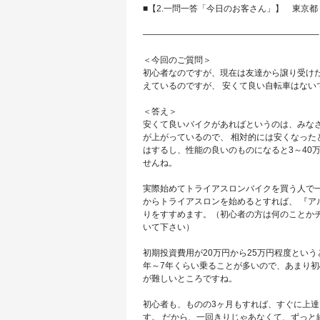
■【2.一問一答「今日のお客さん」】 東京
————————————————————–
＜今回のご質問＞
初心者なのですが、現在は友達から譲り受け
えているのですが、 安くて良い自転車はない
＜答え＞
安くて良いバイクがあればというのは、みなさ
が上がっているので、 相対的には安くなった
はするし、性能の良いのものになると3～40
せんね。
実際始めてトライアスロンバイクを買う人で一
からトライアスロンを始めるとすれば、 『ア
りをすすめます。（初心者の方は何のことか
いて下さい）
初期投資費用が20万円から25万円程度という
年～7年くらい乗ることが多いので、あまり初
が難しいところですね。
初心者も、ものの3ヶ月もすれば、すぐに上達
す。 だから、一回きりじゃあなくて、ずっと