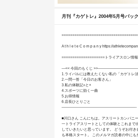
月刊『カゲトレ』2004年5月号バッ
====================================
A t h l e t e C o m p a n y https://athletecompan
====================トライアスロ
—<< 今回のもくじ >>——————————
1.ライバルには教えたくない私の「カゲトレ
2.一問一答「今日のお客さん」
3.私の体験記○と×
4.スポーツに効く一曲
5.お得情報
6.店長ひとりごと
————————————————————-
■川口さん こんにちは。アスリートカンパニ
一トライアスリートとしての体験とこれまで
していきたいと思っています。 どうぞお付き
も本格スタート。 このメルマガ読者の中にも