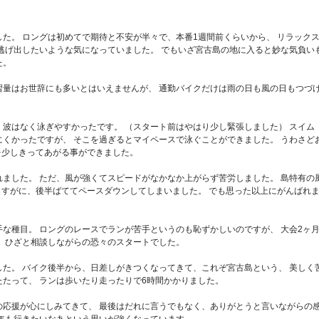
た。 ロングは初めてで期待と不安が半々で、本番1週間前くらいから、 リラック
逃げ出したいような気になっていました。 でもいざ宮古島の地に入ると妙な気負い
た。
習量はお世辞にも多いとはいえませんが、 通勤バイクだけは雨の日も風の日もつづ
波はなく泳ぎやすかったです。 （スタート前はやはり少し緊張しました） スイム
くかったですが、 そこを過ぎるとマイペースで泳ぐことができました。 うわさど
を少しきってあがる事ができました。
ました。 ただ、風が強くてスピードがなかなか上がらず苦労しました。 島特有の
さすがに、後半ばててペースダウンしてしまいました。 でも思った以上にがんばれ
な種目。 ロングのレースでランが苦手というのも恥ずかしいのですが、 大会2ヶ
、ひざと相談しながらの恐々のスタートでした。
た。 バイク後半から、日差しがきつくなってきて、これぞ宮古島という、 美しく
たって、 ランは歩いたり走ったりで6時間かかりました。
の応援が心にしみてきて、 最後はだれに言うでもなく、ありがとうと言いながらの