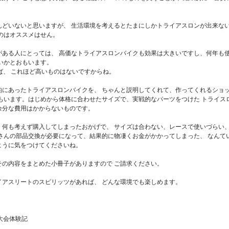
んどいないと思いますが、 生活環境を考えるとたまにしかトライアスロンが出来な
のはオススメはせん。
がある人にとっては、 高価なトライアスロンバイクも効果は大きいですし、何年も
いかとおもいます。
ば、 これほど高いものはないですからね。
的にあったトライアスロンバイクを、 ちゃんと説明してくれて、作ってくれるショ
もいます。はじめから体格に合わせたサイズで、実戦的なパーツをつけた トライス
余分な費用はかからないものです。
、何も考えず購入してしまったおかげで、 サイズは合わない、レースで使いづらい
さんの部品交換が必要になって、結果的に物凄くお金がかかってしまった、 なんて
ように気をつけてくださいね。
その内容をまとめた小冊子がありますので ご請求ください。
イアスリートのスピリッツがあれば、 どんな環境でも楽しめます。
阪市 A.Kさんの大会体験記