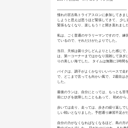
————————————————————-
憧れの宮古島トライアスロンに参加してきまし
しようと思えば思うほど緊張してきて、 少し
緊張もなくなり、楽しもう！と開き直れまし
私は、ごく普通のサラリーマンですので、練
ているので、それだけがたよりでした。
当日、天候は曇り少しどんよりとした感じで、
は、第一コーナーまではかなり混雑して泳ぎに
りの美しい海でした。 タイムは無難に1時間
バイクは、調子がよくかなりいいペースで走れ
で、どこまで言っても向かい風で、 2週目は
した。
最後のランは、自分にとっては、もっとも苦手
前にひざを故障したこともあって、 初めから
歩いては走り、走っては、歩きの繰り返しでし
しい戦いとなりました。予想通り練習不足がた
自分の力がなくなればなくなるほど、島の方