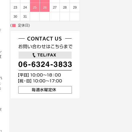
23
24
25
26
27
28
29
30
31
(
定休日)
考
ル
度
れ
た
お
択
い