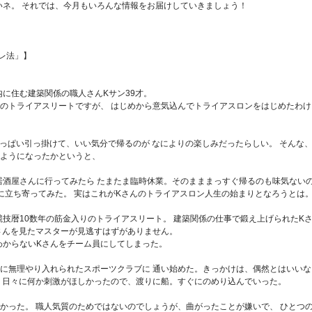
いネ。 それでは、今月もいろんな情報をお届けしていきましょう！
レ法」】
に住む建築関係の職人さんKサン39才。
のトライアスリートですが、 はじめから意気込んでトライアスロンをはじめたわけ
っぱい引っ掛けて、いい気分で帰るのが なによりの楽しみだったらしい。 そんな
るようになったかというと、
居酒屋さんに行ってみたら たまたま臨時休業。そのまままっすぐ帰るのも味気ない
に立ち寄ってみた。 実はこれがKさんのトライアスロン人生の始まりとなろうとは
技暦10数年の筋金入りのトライアスリート。 建築関係の仕事で鍛え上げられたK
さんを見たマスターが見逃すはずがありません。
わからないKさんをチーム員にしてしまった。
に無理やり入れられたスポーツクラブに 通い始めた。きっかけは、偶然とはいいな
 日々に何か刺激がほしかったので、渡りに船。すぐにのめり込んでいった。
かった。 職人気質のためではないのでしょうが、曲がったことが嫌いで、 ひとつ