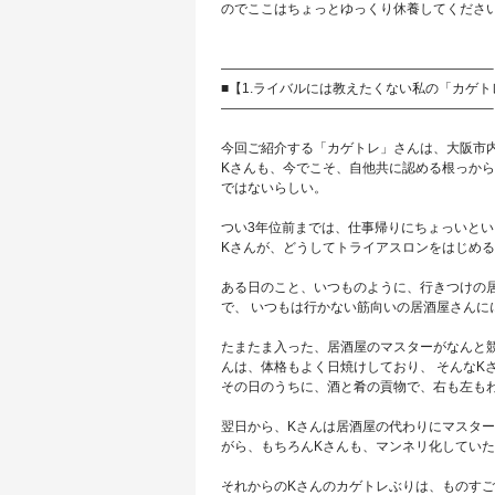
のでここはちょっとゆっくり休養してくださ
————————————————————–
■【1.ライバルには教えたくない私の「カゲト
————————————————————–
今回ご紹介する「カゲトレ」さんは、大阪市内
Kさんも、今でこそ、自他共に認める根っから
ではないらしい。
つい3年位前までは、仕事帰りにちょっいとい
Kさんが、どうしてトライアスロンをはじめ
ある日のこと、いつものように、行きつけの
で、 いつもは行かない筋向いの居酒屋さんに
たまたま入った、居酒屋のマスターがなんと競
んは、体格もよく日焼けしており、 そんなK
その日のうちに、酒と肴の貢物で、右も左も
翌日から、Kさんは居酒屋の代わりにマスター
がら、もちろんKさんも、マンネリ化していた
それからのKさんのカゲトレぶりは、ものすご