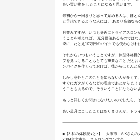
良い買い物を したことになると思います。
最初から一回きりと思って始める人は、ほと
と予想できるような人には、 あまり高価なも
月並みですが、いつも身近にトライアスロン
うことを考えれば、 充分価値あるものではな
逆に、たとえ10万円のバイクでも使わなけれ
それからいつもいうことですが、体型体格目
プを見つけることもとても重要なこと だとお
ンバイクを作くっておけば、後からほとんど
しかし意外とこのことを知らない人が多くて
すぐにガタがくるなどの理由であとから たく
うこともあるので、そういうことにならない
もっと詳しくお聞きになりたいのでしたら、
良い道具にこしたことはありませんが、トラ
————————————————————
■【3.私の体験記○と×】 大
2004年宮古島 ストロングマン大会