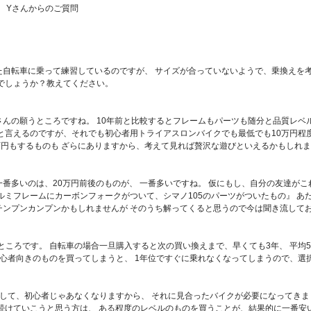
都 Yさんからのご質問
た自転車に乗って練習しているのですが、 サイズが合っていないようで、乗換えを
でしょうか？教えてください。
んの願うところですね。 10年前と比較するとフレームもパーツも随分と品質レベ
と言えるのですが、それでも初心者用トライアスロンバイクでも最低でも10万円程
万円もするものも ざらにありますから、考えて見れば贅沢な遊びといえるかもしれま
番多いのは、20万円前後のものが、 一番多いですね。 仮にもし、自分の友達がこ
ルミフレームにカーボンフォークがついて、シマノ105のパーツがついたもの』 あ
チンプンカンプンかもしれませんが そのうち解ってくると思うので今は聞き流して
ところです。 自転車の場合一旦購入すると次の買い換えまで、早くても3年、 平均5
心者向きのものを買ってしまうと、 1年位ですぐに乗れなくなってしまうので、選
して、初心者じゃあなくなりますから、 それに見合ったバイクが必要になってきま
続けていこうと思う方は、 ある程度のレベルのものを買うことが、結果的に一番安