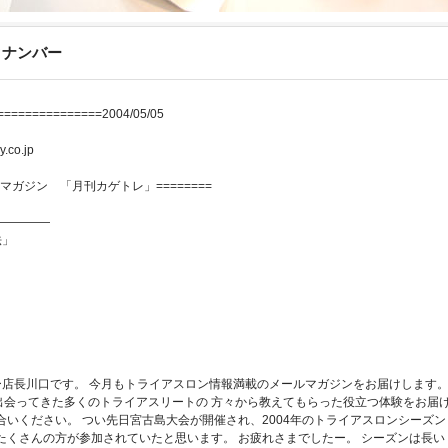
クナンバー
==============2004/05/05
y.co.jp
ン情報マガジン 「月刊カゲトレ」========
—————
法」
ー店長川口です。 今月もトライアスロン情報満載のメールマガジンをお届けします
出会ってきた多くのトライアスリートの 方々から教えてもらった役立つ体験をお届
合いください。 つい先日宮古島大会が開催され、2004年のトライアスロンシーズン
たくさんの方が参加されていたと思います。 お疲れさまでしたー。 シーズンは長い