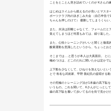
ことをとことん突き詰めていくのが Kさんの
はじめはスイムから鍛えるのが良いとマスター
ポーツクラブ内の泳ぎこみ大会 （自己申告で
ちゃんを押しのけて） 優勝してしまうくらい
また、水泳は距離じゃなくて、フォームだとア
覚えてしまうほど何度もみては、繰り返した
また、心拍トレーニングがいいと聞くと徹底的
酸素運動を意識したというから、ちょっとお
そこまでは….と思うが本人は大真面目。 と
極めつけは、どこのだれに聞いたかは定かで
上下動を少なくして、ひねりを加えないとい
とで 有名な武術家、甲野 善紀氏の提唱する
その究極のトレーニング法が1本歯の高下駄を
いうもの。これを聞いて、Kさんがじっとして
歯の高下駄を履いて歩いてるのを街で見かけ
————————————————————–