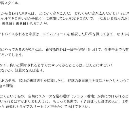
練習スタイル。
から言われたKさんは、 とにかく泳ぎこんだ。 どれくらい泳ぎ込んだかというと
1ヶ月何キロ泳いだかを競う）に参加して1ヶ月62キロ泳いで、（なみいる暇人のお
、来る日も来る日も泳ぎこんだ。
ドバイスされると今度は、スイムフォームを 解説したDVDを買ってきて、せりふ
。
にやってみるのがKさん流。 夜寝る以外は一日中心拍計をつけて、仕事中までも有
どろいてしまう。
にかく、良いと聞かされるとすぐにやってみるところは、ほんとにすごい！
はないが、話題のなんば走り。
うあの走法。 陸上の末續選手を指導したり、野球の桑田選手を復活させたりという
動きの理論。
はくというもの。 自然にスムーズな足の運び（フラット着地）が身につけられると
いられるはずがありませんよね。 ちょっと色黒で、引き締まった身体の人が、 1本
たら 頑張れトライアスリート！と声をかけてあげて下さい。