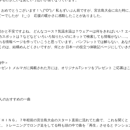
年も行きたいなあという思いが強くなっています。
おめでとうございます！＼(^O^)／ 私もずいぶん前ですが、宮古島大会に出た時に
ビーでしたが (-_-;) 応援の暖かさに感動したことがありました。
かと不安ですよね。 どんなコース？気温水温は？ウェアーは何をきればいい？ エ
めスポットは？などなど いろいろ知りたいのにネットで検索しても情報がない…..。
れる情報ページを作っていこうと思っています。 パンフレットでは解らない、あな
くのは、結構めんどくさいですが、何とか 日本一の役立つ体験記ページにしていき
施中＞
ゼント メルマガに掲載された方には、オリジナルTシャツをプレゼント ご応募は
のおすすめの一曲
ＨＩＮＧ」 ７年程前の宮古島大会のスタート直前に流れてた曲で、 これを聞くと
。 トレーニングでロング走をしてる時も頭の中で曲を「再生」させると テンショ