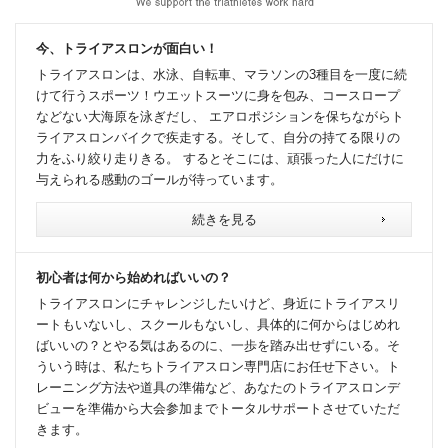
今、トライアスロンが面白い！
トライアスロンは、水泳、自転車、マラソンの3種目を一度に続
けて行うスポーツ！ウエットスーツに身を包み、コースロープ
などない大海原を泳ぎだし、 エアロポジションを保ちながらト
ライアスロンバイクで疾走する。そして、自分の持てる限りの
力をふり絞り走りきる。 するとそこには、頑張った人にだけに
与えられる感動のゴールが待っています。
続きを見る
初心者は何から始めればいいの？
トライアスロンにチャレンジしたいけど、身近にトライアスリ
ートもいないし、スクールもないし、具体的に何からはじめれ
ばいいの？とやる気はあるのに、一歩を踏み出せずにいる。そ
ういう時は、私たちトライアスロン専門店にお任せ下さい。ト
レーニング方法や道具の準備など、あなたのトライアスロンデ
ビューを準備から大会参加までトータルサポートさせていただ
きます。