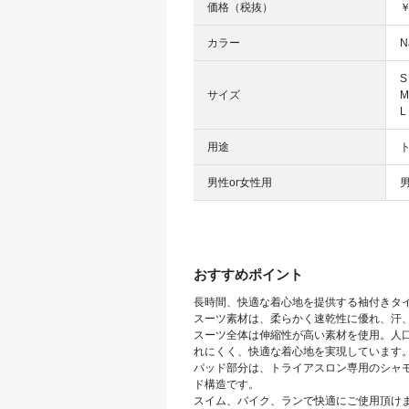
価格（税抜）
￥
カラー
N
サイズ
用途
男性or女性用
おすすめポイント
長時間、快適な着心地を提供する袖付きタ
スーツ素材は、柔らかく速乾性に優れ、汗
スーツ全体は伸縮性が高い素材を使用。人
れにくく、快適な着心地を実現しています
パッド部分は、トライアスロン専用のシャ
ド構造です。
スイム、バイク、ランで快適にご使用頂け