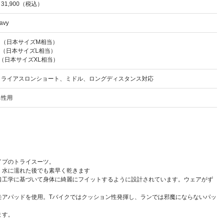
31,900（税込）
avy
S （日本サイズM相当）
M（日本サイズL相当）
L（日本サイズXL相当）
トライアスロンショート、ミドル、ロングディスタンス対応
男性用
イプのトライスーツ。
、水に濡れた後でも素早く乾きます
口工学に基づいて身体に綺麗にフイットするように設計されています。ウェアがず
。
モアパッドを使用。Tバイクではクッション性発揮し、ランでは邪魔にならないパッ
ます。