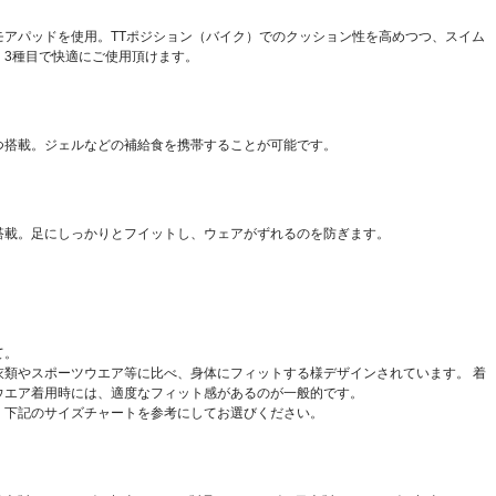
モアパッドを使用。TTポジション（バイク）でのクッション性を高めつつ、スイム
。3種目で快適にご使用頂けます。
つ搭載。ジェルなどの補給食を携帯することが可能です。
搭載。足にしっかりとフイットし、ウェアがずれるのを防ぎます。
て。
衣類やスポーツウエア等に比べ、身体にフィットする様デザインされています。 着
ウエア着用時には、適度なフィット感があるのが一般的です。
、下記のサイズチャートを参考にしてお選びください。