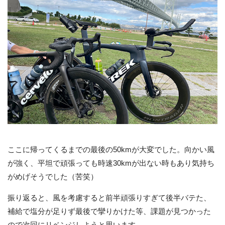
ここに帰ってくるまでの最後の50kmが大変でした。向かい風
が強く、平坦で頑張っても時速30kmが出ない時もあり気持ち
がめげそうでした（苦笑）
振り返ると、風を考慮すると前半頑張りすぎて後半バテた、
補給で塩分が足りず最後で攣りかけた等、課題が見つかった
ので次回にリベンジしようと思います。