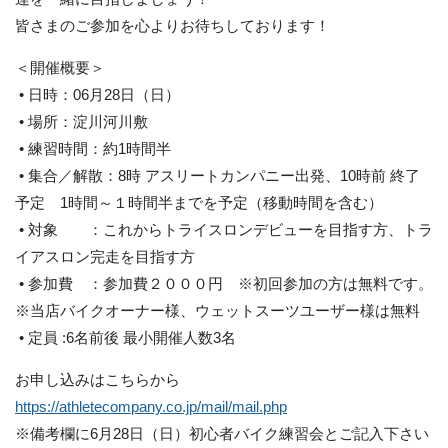
皆さまのご参加を心よりお待ちしております！
＜開催概要＞
• 日時：06月28日（日）
• 場所：淀川河川敷
• 練習時間：約1時間半
• 集合／解散：8時 アスリートカンパニー出発、10時前 終了
予定 1時間～１時間半までを予定（移動時間を含む）
• 対象 ：これからトライスロンデビューを目指す方、トラ
イアスロン完走を目指す方
• 参加費 ：参加費２０００円 ※初回参加の方は無料です。
※当店バイクオーナー様、ウェットスーツユーザー様は無料
• 定員 :6名前後 最小開催人数3名
お申し込みはこちらから
https://athletecompany.co.jp/mail/mail.php
※備考欄に6月28日（日）初心者バイク練習会とご記入下さい