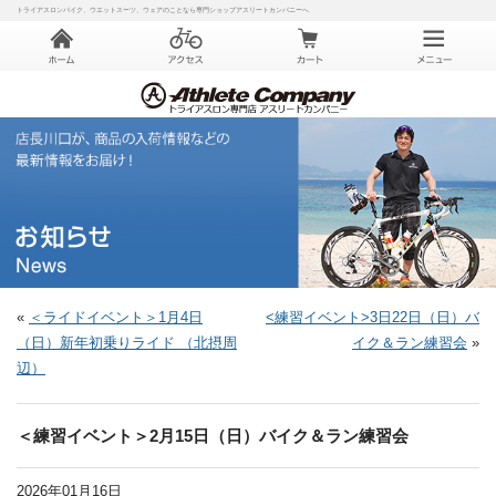
トライアスロンバイク、ウエットスーツ、ウェアのことなら専門ショップアスリートカンパニーへ
«
＜ライドイベント＞1月4日
<練習イベント>3日22日（日）バ
（日）新年初乗りライド （北摂周
イク＆ラン練習会
»
辺）
＜練習イベント＞2月15日（日）バイク＆ラン練習会
2026年01月16日