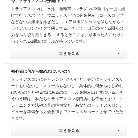
今、トライアスロンが面白い！
トライアスロンは、水泳、自転車、マラソンの3種目を一度に続
けて行うスポーツ！ウエットスーツに身を包み、コースロープ
などない大海原を泳ぎだし、 エアロポジションを保ちながらト
ライアスロンバイクで疾走する。そして、自分の持てる限りの
力をふり絞り走りきる。 するとそこには、頑張った人にだけに
与えられる感動のゴールが待っています。
続きを見る
初心者は何から始めればいいの？
トライアスロンにチャレンジしたいけど、身近にトライアスリ
ートもいないし、スクールもないし、具体的に何からはじめれ
ばいいの？とやる気はあるのに、一歩を踏み出せずにいる。そ
ういう時は、私たちトライアスロン専門店にお任せ下さい。ト
レーニング方法や道具の準備など、あなたのトライアスロンデ
ビューを準備から大会参加までトータルサポートさせていただ
きます。
続きを見る