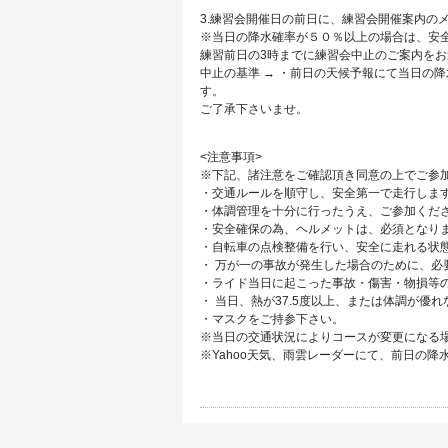
3.練習会開催日の前日に、練習会開催案内の
※当日の降水確率が５０％以上の場合は、安
練習前日の3時までに練習会中止のご案内を
中止の基準 → ・前日の天候予報にて当日の
す。
ご了承下さいませ。
<注意事項>
※下記、諸注意をご確認頂き同意の上でご参
・交通ルールを順守し、安全第一で走行しま
・体調管理を十分に行ったうえ、ご参加くだ
・安全確保の為、ヘルメットは、必須となり
・自転車の点検整備を行い、安全に走れる状
・ 万が一の事故が発生した場合のために、必
・ライド当日に起こった事故・傷害・物損等
・ 当日、熱が37.5度以上、または体調が優
・マスクをご持参下さい。
※当日の交通状況によりコースが変更になる
※Yahoo天気、雨雲レーダーにて、前日の