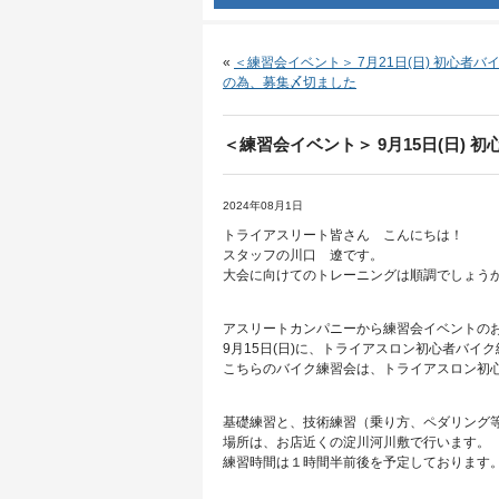
«
＜練習会イベント＞ 7月21日(日) 初心者
の為、募集〆切ました
＜練習会イベント＞ 9月15日(日)
2024年08月1日
トライアスリート皆さん こんにちは！
スタッフの川口 遼です。
大会に向けてのトレーニングは順調でしょう
アスリートカンパニーから練習会イベントの
9月15日(日)に、トライアスロン初心者バイ
こちらのバイク練習会は、トライアスロン初
基礎練習と、技術練習（乗り方、ペダリング
場所は、お店近くの淀川河川敷で行います。
練習時間は１時間半前後を予定しております