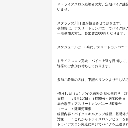
※トライアスロン経験者の方、定期バイク練
いませ。
スタッフの川口 遼が担当させて頂きます。
参加費は、アスリートカンパニーでバイク購
一般参加の方は、参加費2000円となります。
スケジュールは、8時にアスリートカンパニー
トライアスロン完走、バイク上達を目指して
皆様のご参加お待ちしております。
参加ご希望の方は、下記のリンクより申し込
<9月15日（日）バイク練習会 初心者向き 詳
日時 ：9月15(日） 8時00分～9時30分頃
集合場所：アスリートカンパニー 8時集合
コース ：淀川河川敷
練習内容：バイクスキルアップ練習、基礎体
対象 ：これからトライスロンデビューを
トライアスロン完走に向けてバイクを上達さ