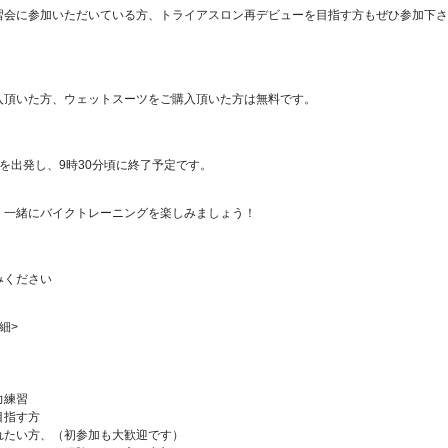
習会に参加いただいている方、トライアスロン再デビューを目指す方もぜひ参加下さ
入頂いた方、ウェットスーツをご購入頂いた方は無料です。
を出発し、9時30分頃に終了予定です。
、一緒にバイクトレーニングを楽しみましょう！
みください
細>
力練習
目指す方
れたい方、（初参加も大歓迎です）