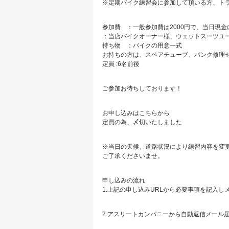
※定期バイク練習会に参加して頂いる方、ト
参加費 ：一般参加費は2000円で、当日現
：当店バイクオーナー様、ウェットスーツユ
持ち物 ：バイクの用意一式
お持ちの方は、スペアチューブ、パンク修理
定員 :6名前後
ご参加お待ちしております！
お申し込みはこちらから
定員の為、〆切いたしました
※当日の天候、道路状況により練習内容を変
ご了承くださいませ。
申し込みの流れ
1.上記の申し込みURLから必要事項を記入し
2.アスリートカンパニーから自動返信メール