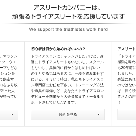
初心者は何から始めればいいの？
アスリート
、マラソン
トライアスロンにチャレンジしたいけど、身
『トライア
ーツ！ウエ
近にトライアスリートもいないし、スクール
感動を味わ
ープなどな
もないし、具体的に何からはじめればいい
ら20年前
ジションを
の？とやる気はあるのに、一歩を踏み出せず
しました。
で疾走す
にいる。そういう時は、私たちトライアスロ
身近にあれ
力をふり絞
ン専門店にお任せ下さい。トレーニング方法
のではない
頑張った人
や道具の準備など、あなたのトライアスロン
ば、長く続
が待ってい
デビューを準備から大会参加までトータルサ
皆さんの声
ポートさせていただきます。
！
続きを見る