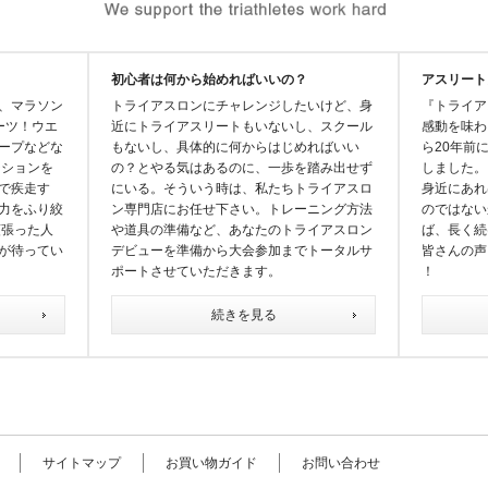
初心者は何から始めればいいの？
アスリート
、マラソン
トライアスロンにチャレンジしたいけど、身
『トライア
ーツ！ウエ
近にトライアスリートもいないし、スクール
感動を味わ
ープなどな
もないし、具体的に何からはじめればいい
ら20年前
ジションを
の？とやる気はあるのに、一歩を踏み出せず
しました。
で疾走す
にいる。そういう時は、私たちトライアスロ
身近にあれ
力をふり絞
ン専門店にお任せ下さい。トレーニング方法
のではない
頑張った人
や道具の準備など、あなたのトライアスロン
ば、長く続
が待ってい
デビューを準備から大会参加までトータルサ
皆さんの声
ポートさせていただきます。
！
続きを見る
サイトマップ
お買い物ガイド
お問い合わせ