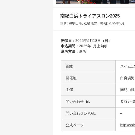
南紀白浜トライアスロン2025
場所:
和歌山県
,
近畿地方
時期:
2025年5月
開催日
：2025年5月18日（日）
申込期間
：2025年1月上旬頃
選考方法
：選考
距離
スイム1.
開催地
白良浜海
主催
南紀白浜
問い合わせTEL
0739-43
問い合わせE-MAIL
–
公式ページ
http://s