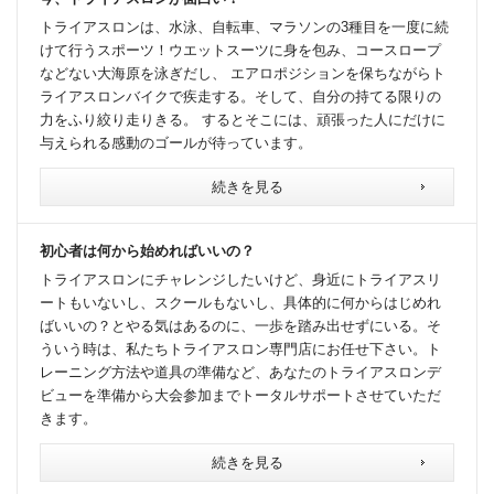
トライアスロンは、水泳、自転車、マラソンの3種目を一度に続
けて行うスポーツ！ウエットスーツに身を包み、コースロープ
などない大海原を泳ぎだし、 エアロポジションを保ちながらト
ライアスロンバイクで疾走する。そして、自分の持てる限りの
力をふり絞り走りきる。 するとそこには、頑張った人にだけに
与えられる感動のゴールが待っています。
続きを見る
初心者は何から始めればいいの？
トライアスロンにチャレンジしたいけど、身近にトライアスリ
ートもいないし、スクールもないし、具体的に何からはじめれ
ばいいの？とやる気はあるのに、一歩を踏み出せずにいる。そ
ういう時は、私たちトライアスロン専門店にお任せ下さい。ト
レーニング方法や道具の準備など、あなたのトライアスロンデ
ビューを準備から大会参加までトータルサポートさせていただ
きます。
続きを見る