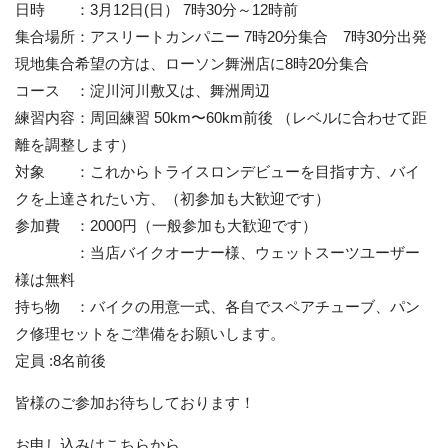
日時 ：3月12日(日） 7時30分～12時前
集合場所：アスリートカンパニー 7時20分集合 7時30分出発
現地集合希望の方は、ローソン舞洲店に8時20分集合
コース ：淀川河川敷又は、舞洲周辺
練習内容：周回練習 50km〜60km前後 （レベルに合わせて距
離を調整します）
対象 ：これからトライスロンデビューを目指す方、バイ
クを上達されたい方、（初参加も大歓迎です）
参加費 ：2000円（一般参加も大歓迎です）
：当店バイクオーナー様、ウェットスーツユーザー
様は無料
持ち物 ：バイクの用意一式、各自でスペアチューブ、パン
ク修理セットをご準備をお願いします。
定員 :8名前後
皆様のご参加お待ちしております！
お申し込みはこちらから