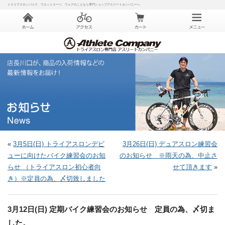
トライアスロンバイク、ウエットスーツ、ウェアのことなら専門ショップアスリートカンパニーへ
«
3月5日(日) トライアスロンデビ
3月26日(日) デュアスロン練習会
ューに向けたバイク練習会のお知
のお知らせ ※雨天の為、中止さ
らせ （トライアスロン初心者向
せて頂きます
»
き）※定員の為、〆切致しました
3月12日(日) 定期バイク練習会のお知らせ 定員の為、〆切ま
した。